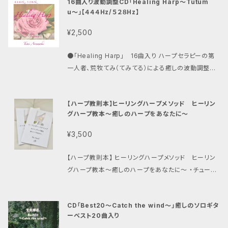
16曲入り波動調整CD「Healing Harp〜Tutum
レコーディング。 （収録曲） 1.Amazing Grace 2.慈し
と関わってきました。 そして現在は、ハープセラピスト
の修復、自己治癒力の向上、安眠作用、免疫力アップ
u〜」【４４４Hz/５２８Hz】
み深き 3.わたしをお使いください〜マザーテレサの祈
として活動しながら、教育・福祉・医療・地域活動などの
（ご感想） ・いつも寝る時に流してます。10分程 でいつ
り〜 4.輝く日を伸ぐとき 5.私が悩むときも 6.詩篇23
さまざまな現場で音楽を届けています。 これまで18,0
¥2,500
の間にか眠ってしまいます。 (60代女性) ・熟睡できて
篇 7.一羽の雀 8.聖なるかな 9.Danny boy 10.Wat
00人以上の方と出会う中で感じてきたのは、 多くの人
眠りの質も良く、起きた 時の目覚めもスッキリしまし
er is wide 11.マリアさまのこころ 12.あめのきさき 1
が、本当に一生懸命頑張っているということでした。 で
●「Healing Harp」 16曲入り ハープセラピーの第
た。 (70代女性) ・母にプレゼントしました。薬を使わ
3.主よみもとに近づかん 14.You raise me up 15.J
も、 頑張ることはできても、 自分をいたわることは苦
一人者、荒牧てみ（てみてる）による癒しの波動調整ヒ
なくてもぐっすり眠れると、大変気 に入ってくれました。
upiter ※癒しの周波数の効果 ４３２Hz…細胞の修復
手。 そんな方にもたくさん出会ってきました。 このカー
ーリングハープ・ミュージック。 癒しの周波数４４４Hz・
(40代男性) ・リラックスできるので、オフィスで流して
作用もありリラックス効果が高い究極の癒しの周波数
ドには、 これまでの活動の中で受け取った気づきや想
５２８Hzを使用しレコーディング。 「Healing Harp 」
ます。作業に集中できます。（50代男性） ・クリニック経
と言われる ４４４Hz…癌細胞の死滅させると言われる
【ハープ教則本】ヒーリングハープメソッド ヒーリン
いを、 44枚のメッセージにして込めています。 収録さ
1. 感謝の花束 〜Bouquet of appreciation〜（wit
営してますが、院内で流しています。患者様もスタッフも
ソルフェジオ周波数は、抗ウイルスへも期待 ５２８Hz…
グハープ教本〜癒しのハープをあなたに〜
れているメッセージ ・自分の本音で選ぼう ・深呼吸し
h guitar) 2. 小さな祈り 〜a little prayer〜 （with
穏やかな気持ちになるので、流しっぱなしです。（60代
DNAの修復、自己治癒力の向上、安眠作用、免疫力ア
て「今」に戻ろう ・泣いてもいいよ ・自分を褒めてみよう
guitar) 3. 翼をひろげて 4. Danny Boy（ダニーボー
男性） その他、 ・子供が早く寝るようになった ・多動
¥3,500
ップ （ご感想） ・いつも寝る時に流してます。10分程 で
・何もしない時間を持とう など、 日々の暮らしの中で、
イ ） 5. ふるさと 6. Auld Lang Syne（蛍の光） 7. Th
の子供が落ち着いてきた ・認知症が軽減した ・瞑想に
いつの間にか眠ってしまいます。 (60代女性) ・熟睡で
ふと思い出していただきたい言葉を収録しています。 お
e Last Rose of Summer（庭の千草） 8. Annie La
も使える ・ペットセラピーにも。 などの声をいただいて
【ハープ教則本】 ヒーリングハープメソッド ヒーリン
きて眠りの質も良く、起きた 時の目覚めもスッキリしま
すすめの使い方 正解を探すためではなく、 今の自分と
urie（アニーローリー） 9. シャボン玉 10. Home! Sw
います。 ✨波動調整/振動療法/444Hz/528Hz/ソルフ
グハープ教本〜癒しのハープをあなたに〜 ・チューニ
した。 (70代女性) ・母にプレゼントしました。薬を使わ
向き合うために。 朝の始まりに1枚。 眠る前に1枚。 心
eet Home!（埴生の宿） 11. What A Friend We Ha
ェジオ周波数✨ 高周波ヒーリングハープ にてレコーデ
ングのやり方、演奏姿勢も写真付きで詳しく解説 ・楽譜
なくてもぐっすり眠れると、大変気 に入ってくれました。
が少し疲れた日に1枚。 その時に引いたカードが、 今の
ve In Jesus （いつくしみ深き） 12. Reflection 13.
ィングした 癒しのハープアルバム 九州大学の医学博
には指番号とコードも記載 ・定番曲の楽譜付き（掲載
(40代男性) ・リラックスできるので、オフィスで流して
あなたへのメッセージかもしれません。 解説冊子を読
The Rose（ローズ） 14. 感謝の花束 〜Bouquet of
CD「Best20〜Catch the wind〜」癒しのソロギタ
士、脳科学者より、自律神経を緩ませ、身体が整うセラ
楽曲は、とてもシンプルなアレンジにしています。） な
ます。作業に集中できます。（50代男性） ・クリニック経
みながら、 ハープの音色とともに、 ゆっくり受け取って
appreciation〜（healing harp solo） 15. 小さな祈
ーベスト20曲入り
ピー効果・予防医学効果についてお墨付きをいただき
ど・・・ ・本書ではヒーリングハープでの奏法をわかりや
営してますが、院内で流しています。患者様もスタッフも
みてください。 あなたの日常に、やさしい音の時間を。
り 〜a little prayer〜（healing harp solo） 16. A