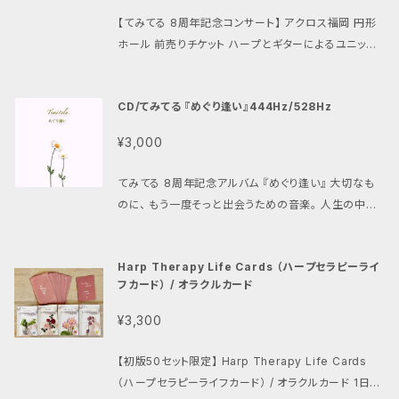
【てみてる 8周年記念コンサート】 アクロス福岡 円形
ホール 前売りチケット ハープとギターによるユニット
「てみてる」が、活動8周年を記念してアクロス福岡 円
形ホールにてコンサートを開催いたします。 やさしいハ
CD/てみてる 『めぐり逢い』444Hz/528Hz
ープの響きと、あたたかなギターの音色。 日々の忙しさ
から少し離れ、ご自身の心に還るような、穏やかな時間
¥3,000
をお届けします。 初めての方にも安心してお楽しみい
ただけるコンサートです。 どうぞお気軽にお越しくださ
てみてる 8周年記念アルバム 『めぐり逢い』 大切なも
い。 【開催日時】 2026年9月21日（月・祝） 開場 13:0
のに、 もう一度そっと出会うための音楽。 人生の中で
0 開演 13:30 【会場】 アクロス福岡 円形ホール 福岡
のかけがえのない出会いにインスパイアされ、 ハープ
市中央区天神1丁目1-1 【出演】 てみてる（ハープ＆ギタ
とギターで紡いだ、やさしい作品集です。 つながりや感
ー） ゲスト出演 山口裕之（オカリナ） 【前売りチケット】
Harp Therapy Life Cards （ハープセラピーライ
謝、 そして、いのちの静かな美しさを 感じていただけた
3,000円（税込） 全席自由席 【チケット発送について】
フカード） / オラクルカード
ら嬉しいです。 日々の中で、ふと立ち止まりたくなったと
ご入金確認後、チケットを郵送いたします。 当日はお送
き、 そっと寄り添う一枚となりますように。 【価格】 3,0
¥3,300
りしたチケットをご持参くださいますと、スムーズにご入
00円（税込） 【お届けについて】 ご希望の方には、 サ
場いただけます。 【ご注意】 ・ご購入後のキャンセル・返
インと一言メッセージを添えてお届けいたします。 （ア
【初版50セット限定】 Harp Therapy Life Cards
金は原則としてお受けできません。 ・チケットの紛失に
ルバムジャケット内に記入させていただきます） ご注文
（ハープセラピーライフカード） / オラクルカード 1日3
はご注意ください。 皆さまとお会いできますことを、心
の際、備考欄に 「サイン希望」とご記入ください。 【ご案