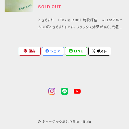
いただいています。 ✨波動調整/振動療法/444Hz/52
SOLD OUT
8Hz/ソルフェジオ周波数✨ 高周波ヒーリングハープ
にてレコーディングした 癒しのハープアルバム 九州大
ときぐすり （Tokigusuri） 荒牧輝信. の１stアルバ
学の医学博士、脳科学者より、自律神経を緩ませ、身体
ムCD『ときぐすり』です。 リラックス効果が高く、究極の
が整うセラピー効果・予防医学効果についてお墨付き
癒しの周波数※と言われる４３２hzにてレコーディン
をいただきました。ぜひ、効果を体感してください。 ✨波
グしました。 アコースティック・ソロギターによるオリジ
動調整/振動療法/444Hz/528Hz/ソルフェジオ周波
ナル曲１０曲入り。 ＢＧＭとして流しておいてもGoo
数✨ 高周波ヒーリングハープ にてレコーディングした
保存
シェア
LINE
ポスト
d！！ 幼稚園・学校・飲食店などでも流してもらいまし
癒しのハープアルバム「Healing Harp」
たが、 ・子供が早く寝るようになった ・夜の眠りが深く
なった ・多動の子供が落ち着いてきた ・認知症が軽減
した ・瞑想にも使える などの声をいただいています。
癒しのソロギターアルバムです。 ※✨癒しの周波数の効
果 ４３２Hz…究極のリラックス効果・細胞の修復作用
４４４Hz…癌細胞の死滅させると言われるソルフェジ
オ周波数は、抗ウイルスへも期待 ５２８Hz…DNAの修
復、自己治癒力の向上、安眠作用、免疫力アップ
© ミュージックあとりえtemitelu