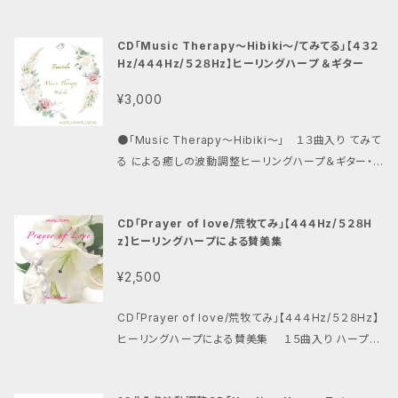
分。 忙しい毎日の中で、 心の声に耳を澄ます時間を。
より楽しみにしております。 てみてる （ミュージックあ
内】 ※予約商品のため、ご注文後のキャンセルはご遠
ハープの音色とともに受け取る 44のセルフケアメッセ
とりえtemitelu）
慮ください。 ※発送時期は前後する場合がございます。
CD「Music Therapy〜Hibiki〜/てみてる」【４３２
ージ 解説冊子54ページ（全44枚のメッセージ解説付
あらかじめご了承ください。 【収録曲】 １.大切なあなた
Hz/４４４Hz/５２８Hz】ヒーリングハープ ＆ギター
き） 癒しのハープ音源 【セット内容】 ・カード 44枚（カ
へ ２.めぐり逢い
ードサイズ：88mm×128mm） ・各カード対応QRコー
¥3,000
3 .kiss the rain 4 .Christmas Ro
ド付き（ハープ音源を聴くことができます。） ・解説冊子
se 〜忘れないで〜 5 .虹のかなたに ６.いのちの理由
54ページ ・初版50セット限定 こんな方へ ✓ つい人を
●「Music Therapy〜Hibiki〜」 １３曲入り てみて
７.いのちのうた ８.花は咲く ９.ハナミズキ 10. Chamo
優先してしまう ✓ 頑張っているのに気持ちが休まらな
る による癒しの波動調整ヒーリングハープ＆ギター・ミ
mile 〜癒し〜 11 .Baby, God Bless You 12.花一輪
い ✓ 不安や心配ごとを抱えやすい ✓ 自分に厳しくなり
ュージック。 癒しの周波数４３２Hz・４４４Hz・５２８Hz
13 .浜辺の歌 14 .明日への手紙 ※１、４、１０、１２：オ
すぎてしまう ✓ 少し肩の力を抜く時間がほしい ✓ ハー
を使用しレコーディング。 「Music Therapy〜Hibik
リジナル
プの音色が好き カードを引いて、音に耳を澄ませる。
CD「Prayer of love/荒牧てみ」【４４４Hz/５２８H
i〜 」 1. Amazing Grace 2. Danny Boy 3. 埴生の
このカードには、 すべてのカードにQRコードが付いて
z】ヒーリングハープによる賛美集
宿 4. さとうきび畑 -Cover 5. 童神 6. シャボン玉 7.
います。 スマートフォンで読み取ると、 やさしいハープ
ゆりかごの歌 8. あなたが歩んできた道 -Cover 9. い
¥2,500
の音色での演奏を聴くことができます。 朝起きた時に。
つくしみ深き 10. Eleanor Plunkett 11. The Rose -
寝る前に。 少し疲れた日に。 迷った時に。 カードのメッ
Cover 12. Jupiter 13. You Raise Me Up -Cove
CD「Prayer of love/荒牧てみ」【４４４Hz/５２８Hz】
セージを読み、ハープの音色に耳を傾ける。 その数分
r ※癒しの周波数の効果 ４３２Hz…細胞の修復作用も
ヒーリングハープによる賛美集 １５曲入り ハープセ
が、 慌ただしい毎日の中で、 自分に戻る小さな時間に
ありリラックス効果が高い究極の癒しの周波数と言わ
ラピーの第一人者、荒牧てみ による癒しのハープBG
なります。 このカードが生まれた理由 私は保育士・幼
れる ４４４Hz…癌細胞の死滅させると言われるソルフ
M讃美歌集。 癒しの周波数４４４Hz・５２８Hzを使用し
稚園教諭として20年以上、子どもたちや保護者の方々
ェジオ周波数は、抗ウイルスへも期待 ５２８Hz…DNA