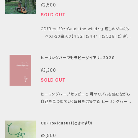
ました。ぜひ、効果を体感してください。
すく丁寧に伝えています。 (アイリッシュハープ、ミニハ
穏やかな気持ちになるので、流しっぱなしです。（60代
¥2,500
このカードが、 少し立ち止まりたい時、 肩の力を抜きた
mazing Grace（アメイジング・グレイス） 1.2.3,14,15
ープの全てに対応) ・初めての方でもわかりやすく解説
男性） その他、 ・子供が早く寝るようになった ・多動
い時、 自分の気持ちを見つめたい時の、 小さなきっか
→オリジナルソング ※癒しの周波数の効果 ４３２Hz…
SOLD OUT
したハープ教則本です。 （掲載内容） ・練習の前にする
の子供が落ち着いてきた ・認知症が軽減した ・瞑想に
けになれたら嬉しく思います。 ハープセラピスト 荒牧て
細胞の修復作用もありリラックス効果が高い究極の癒
こと ・レバーハープ(ヒーリングハープ ) ・チューニン
も使える ・ペットセラピーにも。 などの声をいただいて
み
しの周波数と言われる ４４４Hz…癌細胞の死滅させる
CD「Best20〜Catch the wind〜」 癒しのソロギタ
グ・音階について ・チューニングの手順 ・半音操作 ・演
います。 ✨波動調整/振動療法/444Hz/528Hz/ソルフ
と言われるソルフェジオ周波数は、抗ウイルスへも期待
ーベスト20曲入り【４３２Hz/４４４Hz/５２８Hz】 新
奏姿勢 ・指の使い方の基本 ・2指(人差し指)で弾いて
ェジオ周波数✨ 高周波ヒーリングハープ にてレコーデ
５２８Hz…DNAの修復、自己治癒力の向上、安眠作用、
曲、未発表曲を含む全20曲 全曲リマスタリングしたベ
みよう ・きらきら星 ・1指(親指)の練習 ・2音をなめらか
ィングした 癒しのハープアルバム
免疫力アップ （ご感想） ・いつも寝る時に流してます。1
スト盤です。 1.Catch the wind 2.優しい光 3.バレリ
につなぎましょう ・メリーさんのひつじ ・3指(中指)の
ヒーリングハープセラピーダイアリ−２０２６
0分程 でいつの間にか眠ってしまいます。 (60代女性)
ーナ 4.星夜の舟 5.Blue Water 6.I dream of you
練習 ・ロンドン橋 ・アメージング・グレイス ・4指(薬指)
・熟睡できて眠りの質も良く、起きた 時の目覚めもスッ
7.fragrance of the moon 8.感謝の花束 9.穏やか
の練習 ・ふるさと ・スケール(音階) ・2和音、喜びのう
¥3,300
キリしました。 (70代女性) ・母にプレゼントしました。
な日々 10.ラベンダー 11.木漏れ日、そよ風、君の笑顔 1
た ・和音の紹介 ・2本指の連続、3本指の連続 ・4本指
SOLD OUT
薬を使わ なくてもぐっすり眠れると、大変気 に入ってく
2.新しい世界 13.たからびと 14.Eleanor Plunkett 1
の連続 ・かえるの歌 ・きらきら星(和音バージョン) ・庭
れました。(40代男性) ・リラックスできるので、オフィス
5.Baby’s Breath 16.Distance 17.風、薫る 18.花一
の千草 ・埴生の宿 ・エレノアプランケット ・ブラームス
ヒーリングハープセラピーと 月のリズムを感じながら
で流してます。作業に集中できます。（50代男性） ・クリ
輪 19.ハートフル 20.ときぐすり
の子守唄 ・きよしこの夜 ・ジュピター ・春の日の花と輝
自己を見つめていく毎日を応援する ヒーリングハープ
ニック経営してますが、院内で流しています。患者様も
く ・小さな祈り
セラピーダイアリー手帳 ２０２６年度版
スタッフも穏やかな気持ちになるので、流しっぱなしで
す。（60代男性） その他、 ・子供が早く寝るようにな
CD・Tokigusuri（ときぐすり）
った ・多動の子供が落ち着いてきた ・認知症が軽減し
た ・瞑想にも使える ・ペットセラピーにも。 などの声を
¥2,500