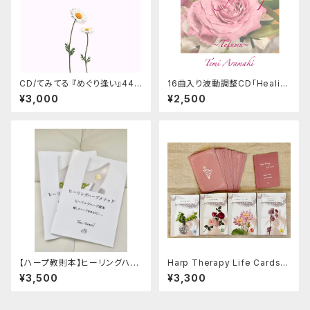
CD/てみてる 『めぐり逢い』444
16曲入り波動調整CD「Healin
Hz/528Hz
g Harp〜Tutumu〜」【４４４H
¥3,000
¥2,500
z/５２８Hz】
【ハープ教則本】ヒーリングハー
Harp Therapy Life Cards
プメソッド ヒーリングハープ教
（ハープセラピーライフカード） /
¥3,500
¥3,300
本〜癒しのハープをあなたに〜
オラクルカード