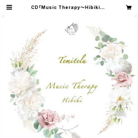
CD「Music Therapy〜Hibiki〜/
てみてる」【４３２Hz/４４４Hz/５２８H
z】ヒーリングハープ ＆ギター | ミュー
ジックあとりえtemitelu