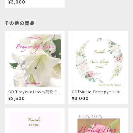
¥3,000
z/５２８Hz】ヒーリングハープ ＆
ギター
その他の商品
CD「Prayer of love/荒牧て
CD「Music Therapy〜Hibik
み」【４４４Hz/５２８Hz】ヒーリ
i〜/てみてる」【４３２Hz/４４４H
¥2,500
¥3,000
ングハープによる賛美集
z/５２８Hz】ヒーリングハープ ＆
ギター