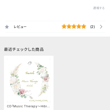
通報する
レビュー
(2)
最近チェックした商品
CD「Music Therapy〜Hibik
i〜/てみてる」【４３２Hz/４４４H